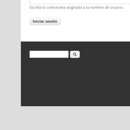
Escriba la contraseña asignada a su nombre de usuario.
Formulario de búsqueda
Buscar