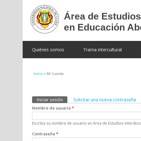
Quiénes somos
Trama intercultural
Se encuentra usted aquí
Inicio
» Mi Cuenta
Solapas principales
Iniciar sesión
(solapa activa)
Solicitar una nueva contraseña
Nombre de usuario
*
Escriba su nombre de usuario en Área de Estudios Interdisci
Contraseña
*