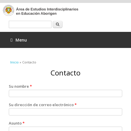
Buscar
Menu
Se encuentra usted aquí
Inicio
» Contacto
Contacto
Su nombre
*
Su dirección de correo electrónico
*
Asunto
*