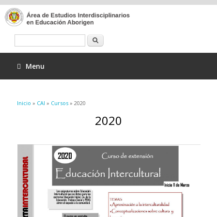
Buscar
Menu
Se encuentra usted aquí
Inicio
»
CAI
»
Cursos
» 2020
2020