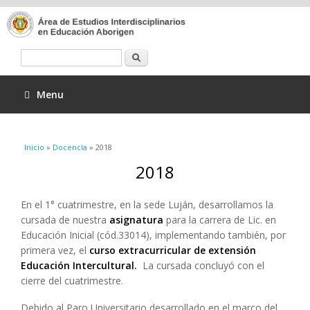
Buscar
Menu
Se encuentra usted aquí
Inicio
»
Docencia
» 2018
2018
En el 1° cuatrimestre, en la sede Luján, desarrollamos la
cursada de nuestra
asignatura
para la carrera de Lic. en
Educación Inicial (cód.33014), implementando también, por
primera vez, el
curso extracurricular de extensión
Educación Intercultural.
La cursada concluyó con el
cierre del cuatrimestre.
Debido al Paro Universitario desarrollado en el marco del