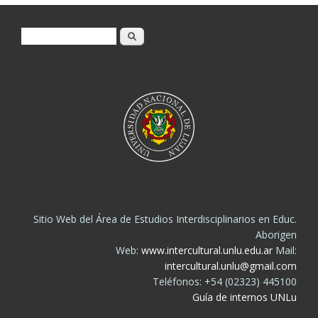
Formulario de búsqueda
Buscar
Sitio Web del Área de Estudios Interdisciplinarios en Educ.
Aborigen
Web:
www.intercultural.unlu.edu.ar
Mail:
intercultural.unlu@gmail.com
Teléfonos: +54 (02323) 445100
Guía de internos UNLu