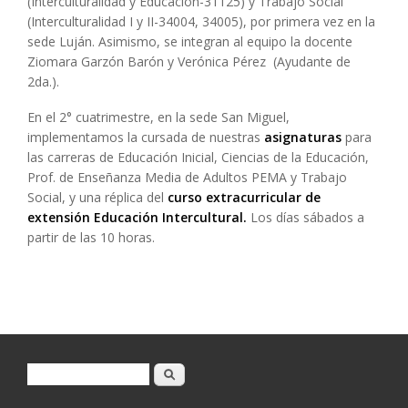
(Interculturalidad y Educación-31125) y Trabajo Social
(Interculturalidad I y II-34004, 34005), por primera vez en la
sede Luján. Asimismo, se integran al equipo la docente
Ziomara Garzón Barón y Verónica Pérez (Ayudante de
2da.).
En el 2° cuatrimestre, en la sede San Miguel,
implementamos la cursada de nuestras
asignaturas
para
las carreras de Educación Inicial, Ciencias de la Educación,
Prof. de Enseñanza Media de Adultos PEMA y Trabajo
Social, y una réplica del
curso extracurricular de
extensión Educación Intercultural.
Los días sábados a
partir de las 10 horas.
Formulario de búsqueda
Buscar