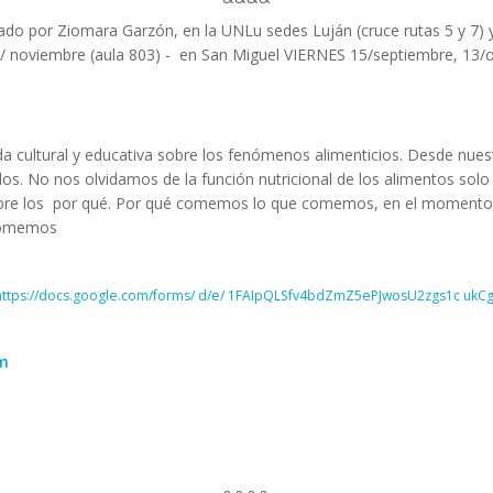
ado por Ziomara Garzón, en la UNLu sedes Luján (cruce rutas 5 y 7) 
noviembre (aula 803) - en San Miguel VIERNES 15/septiembre, 13/oct
da cultural y educativa sobre los fenómenos alimenticios. Desde nues
dos. No nos olvidamos de la función nutricional de los alimentos sol
r sobre los por qué. Por qué comemos lo que comemos, en el momento
comemos
https://docs.google.com/forms/ d/e/ 1FAIpQLSfv4bdZmZ5ePJwosU2zgs1c ukCg
om