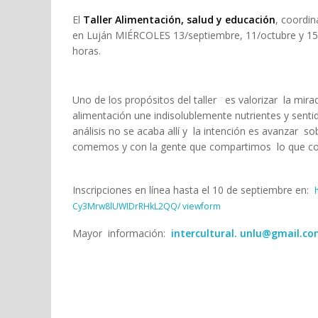
El
Taller Alimentación, salud y educación
, coordin
en Luján MIÉRCOLES 13/septiembre, 11/octubre y 15/ 
horas.
Uno de los propósitos del taller es valorizar la mira
alimentación une indisolublemente nutrientes y senti
análisis no se acaba allí y la intención es avanza
comemos y con la gente que compartimos lo que 
Inscripciones en línea hasta el 10 de septiembre en:
Cy3Mrw8lUWIDrRHkL2QQ/ viewform
Mayor información:
intercultural. unlu@gmail.c