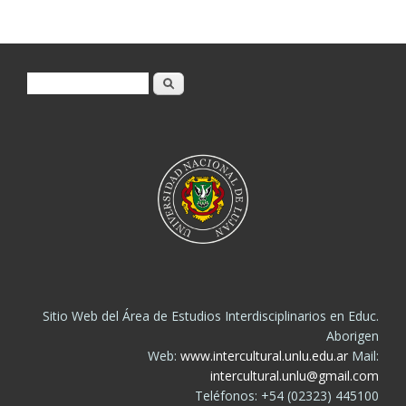
Formulario de búsqueda
Buscar
Sitio Web del Área de Estudios Interdisciplinarios en Educ.
Aborigen
Web:
www.intercultural.unlu.edu.ar
Mail:
intercultural.unlu@gmail.com
Teléfonos: +54 (02323) 445100